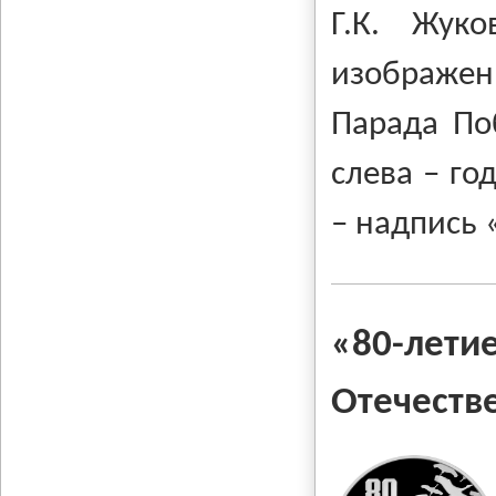
Г.К. Жук
изображен
Парада По
слева – го
– надпись 
«80-лети
Отечеств