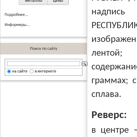
Металлы
Цены
надпи
Подробнее...
РЕСПУБЛИ
Информеры...
изображен
Поиск по сайту
лентой; 
содержан
на сайте
в интернете
граммах; 
сплава.
Реверс:
в центре 