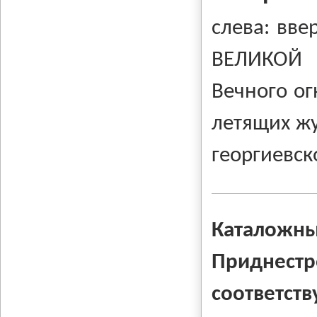
слева: вве
ВЕЛИКОЙ 
Вечного ог
летящих жу
георгиевск
Каталож
Приднест
соответс