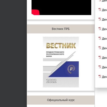
Ден
Ден
Ден
Вестник ПРБ
Ден
Ден
Ден
Ден
Ден
Ден
Официальный курс